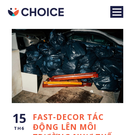
Tiếng Việt
15
FAST-DECOR TÁC
ĐỘNG LÊN MÔI
TH6