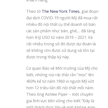
khách hàng.
Theo tờ
The New York Times
, giai đoạn
đại dịch COVID-19 người Mỹ đã mua rất
nhiều đồ nội thất cụ thể doanh số bán
các sản phẩm như: bàn, ghế,… đã tăng
hơn 4 tỷ USD từ năm 2019 – 2021. Và
rất nhiều trong số đó được dự đoán là
sẽ không còn được sử dụng và tồn tại
được trong thập kỷ này.
Cơ quan Bảo vệ Môi trường của Mỹ cho
biết, những núi rác thải rắn “mọc” lên
450% kể từ năm 1960 vì người Mỹ vứt
hơn 12 triệu tấn đồ nội thất mỗi năm.
Theo ông Ashlee Piper – một chuyên
gia lĩnh vực bền vững cho biết “Đây là
một thách thức lớn về mặt không gian