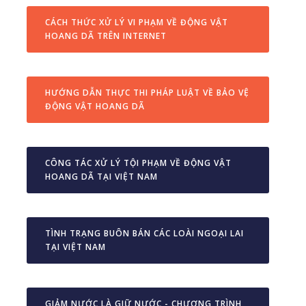
CÁCH THỨC XỬ LÝ VI PHẠM VỀ ĐỘNG VẬT
HOANG DÃ TRÊN INTERNET
HƯỚNG DẪN THỰC THI PHÁP LUẬT VỀ BẢO VỆ
ĐỘNG VẬT HOANG DÃ
CÔNG TÁC XỬ LÝ TỘI PHẠM VỀ ĐỘNG VẬT
HOANG DÃ TẠI VIỆT NAM
TÌNH TRẠNG BUÔN BÁN CÁC LOÀI NGOẠI LAI
TẠI VIỆT NAM
GIẢM NƯỚC LÀ GIỮ NƯỚC - CHƯƠNG TRÌNH