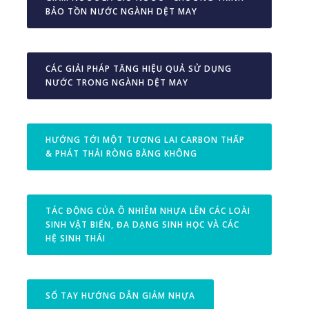
BẢO TỒN NƯỚC NGÀNH DỆT MAY
CÁC GIẢI PHÁP TĂNG HIỆU QUẢ SỬ DỤNG
NƯỚC TRONG NGÀNH DỆT MAY
HƯỚNG TỚI MỘT TƯƠNG LAI CARBON THẤP
& PHÁT THẢI RÒNG BẰNG KHÔNG
TÁC ĐỘNG CỦA Ô NHIỄM NHỰA LÊN CÁC LOÀI
SINH VẬT BIỂN, ĐA DẠNG SINH HỌC VÀ CÁC
HỆ SINH THÁI
SỔ TAY HƯỚNG DẪN GIẢM NHỰA