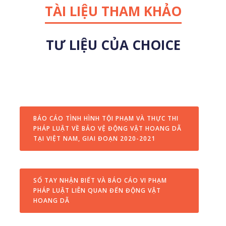
TÀI LIỆU THAM KHẢO
TƯ LIỆU CỦA CHOICE
BÁO CÁO TÌNH HÌNH TỘI PHẠM VÀ THỰC THI
PHÁP LUẬT VỀ BẢO VỆ ĐỘNG VẬT HOANG DÃ
TẠI VIỆT NAM, GIAI ĐOẠN 2020-2021
SỔ TAY NHẬN BIẾT VÀ BÁO CÁO VI PHẠM
PHÁP LUẬT LIÊN QUAN ĐẾN ĐỘNG VẬT
HOANG DÃ