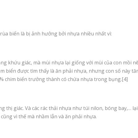
rùa biển là bị ảnh hưởng bởi nhựa nhiều nhất vì:
ằng khứu giác, mà mùi nhựa lại giống với mùi của con mồi nê
him biển được tìm thấy là ăn phải nhựa, nhưng con số này tă
0% chim biển trưởng thành có chứa nhựa trong bụng.[4]
g thị giác. Và các rác thải nhựa như túi nilon, bóng bay,… l
ển cũng vì thế mà nhầm lẫn và ăn phải nhựa.