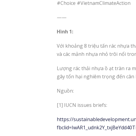
#Choice #VietnamClimateAction
——
Hình 1:
Với khoảng 8 triệu tấn rác nhựa thả
và các mảnh nhựa nhỏ trôi nổi tro
Lượng rác thải nhựa ồ ạt tràn ra 
gây tổn hại nghiêm trọng đến cân b
Nguồn:
[1] IUCN issues briefs:
https://sustainabledevelopment.u
fbclid=IwAR1_udnk2Y_txjBeYdd4