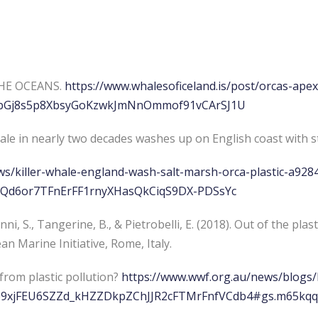
THE OCEANS.
https://www.whalesoficeland.is/post/orcas-ape
83bGj8s5p8XbsyGoKzwkJmNnOmmof91vCArSJ1U
hale in nearly two decades washes up on English coast with st
s/killer-whale-england-wash-salt-marsh-orca-plastic-a928
8aQd6or7TFnErFF1rnyXHasQkCiqS9DX-PDSsYc
anni, S., Tangerine, B., & Pietrobelli, E. (2018). Out of the p
n Marine Initiative, Rome, Italy.
from plastic pollution?
https://www.wwf.org.au/news/blogs/
e9xjFEU6SZZd_kHZZDkpZChJJR2cFTMrFnfVCdb4#gs.m65kqq