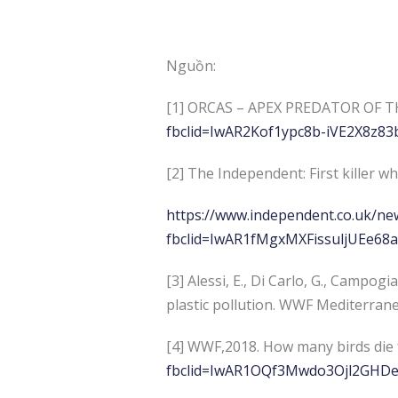
Nguồn:
[1] ORCAS – APEX PREDATOR OF 
fbclid=IwAR2Kof1ypc8b-iVE2X8z
[2] The Independent: First killer w
https://www.independent.co.uk/new
fbclid=IwAR1fMgxMXFissuljUEe6
[3] Alessi, E., Di Carlo, G., Campogi
plastic pollution. WWF Mediterranea
[4] WWF,2018. How many birds die 
fbclid=IwAR1OQf3Mwdo3Ojl2GHD