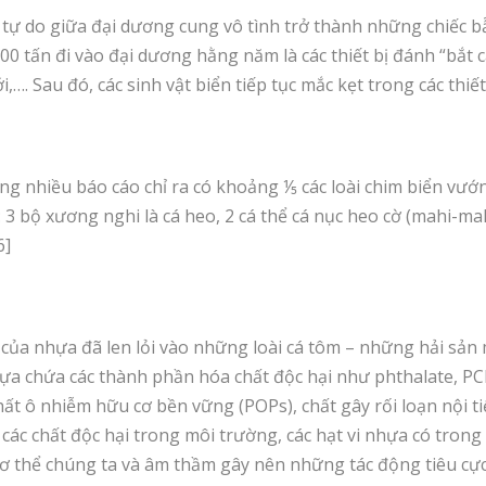
 tự do giữa đại dương cung vô tình trở thành những chiếc b
.000 tấn đi vào đại dương hằng năm là các thiết bị đánh “bắt
ới,…. Sau đó, các sinh vật biển tiếp tục mắc kẹt trong các thiế
ưng nhiều báo cáo chỉ ra có khoảng ⅕ các loài chim biển vướn
 3 bộ xương nghi là cá heo, 2 cá thể cá nục heo cờ (mahi-mah
6]
 của nhựa đã len lỏi vào những loài cá tôm – những hải sản
a chứa các thành phần hóa chất độc hại như phthalate, PCB,
ất ô nhiễm hữu cơ bền vững (POPs), chất gây rối loạn nội ti
ác chất độc hại trong môi trường, các hạt vi nhựa có trong
cơ thể chúng ta và âm thầm gây nên những tác động tiêu cực 