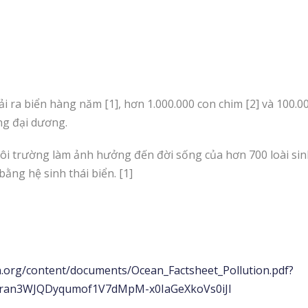
i ra biển hàng năm [1], hơn 1.000.000 con chim [2] và 100.00
ng đại dương.
môi trường làm ảnh hưởng đến đời sống của hơn 700 loài sin
ằng hệ sinh thái biển. [1]
n.org/content/documents/Ocean_Factsheet_Pollution.pdf?
0Tran3WJQDyqumof1V7dMpM-x0IaGeXkoVs0iJI