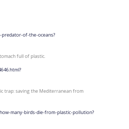
x-predator-of-the-oceans?
omach full of plastic.
4646.html?
lastic trap: saving the Mediterranean from
how-many-birds-die-from-plastic-pollution?