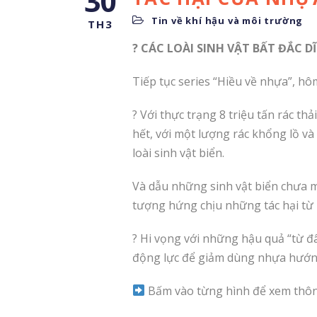
30
Tin về khí hậu và môi trường
TH3
? CÁC LOÀI SINH VẬT BẤT ĐẮC
Tiếp tục series “Hiều về nhựa”, hô
? Với thực trạng 8 triệu tấn rác t
hết, với một lượng rác khổng lồ v
loài sinh vật biển.
Và dẫu những sinh vật biển chưa m
tượng hứng chịu những tác hại từ 
? Hi vọng với những hậu quả “từ đ
động lực để giảm dùng nhựa hướng
Bấm vào từng hình để xem thông