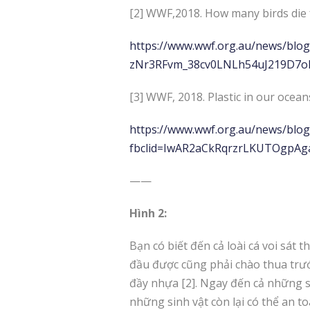
[2] WWF,2018. How many birds die f
https://www.wwf.org.au/news/blog
zNr3RFvm_38cv0LNLh54uJ219D7o
[3] WWF, 2018. Plastic in our ocean
https://www.wwf.org.au/news/blogs
fbclid=IwAR2aCkRqrzrLKUTOgpA
——
Hình 2:
Bạn có biết đến cả loài cá voi sát
đầu được cũng phải chào thua trước
đầy nhựa [2]. Ngay đến cả những 
những sinh vật còn lại có thể an t