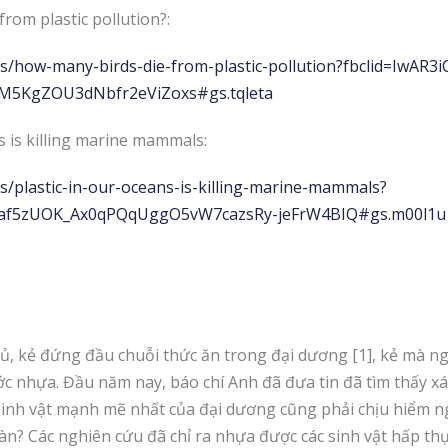
rom plastic pollution?:
s/how-many-birds-die-from-plastic-pollution?fbclid=IwAR3i
M5KgZOU3dNbfr2eViZoxs#gs.tqleta
s is killing marine mammals:
/plastic-in-our-oceans-is-killing-marine-mammals?
gaf5zUOK_Ax0qPQqUggO5vW7cazsRy-jeFrW4BIQ#gs.m00l1u
 thủ, kẻ đứng đầu chuỗi thức ăn trong đại dương [1], kẻ mà
 nhựa. Đầu năm nay, báo chí Anh đã đưa tin đã tìm thấy xác
sinh vật mạnh mẽ nhất của đại dương cũng phải chịu hiểm n
oàn? Các nghiên cứu đã chỉ ra nhựa được các sinh vật hấp th