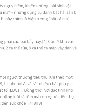
ẫy nguy hiểm, khiến những loài sinh vật
 cá ma” – những dụng cụ đánh bắt hải sản bị
t bị này chính là hiện tượng “bắt cá ma”.
g phải các loại bẫy này.[4]. Còn ở khu vực
i), 2 cá thể rùa, 9 cá thể cá mập vây đen và
 mọi người thường tiêu thụ. Khi theo một
 bisphenol A, và rất nhiều chất phụ gia
ết tố (EDCs)… Đồng thời, với đặc tính khó
 những loài cá tôm mà con người tiêu thụ
đến sức khỏe. [7][8][9]