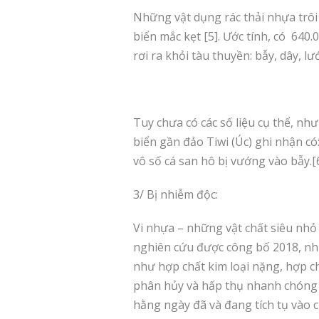
Những vật dụng rác thải nhựa trôi
biển mắc kẹt [5]. Ước tính, có 640
rơi ra khỏi tàu thuyền: bẫy, dây, lư
Tuy chưa có các số liệu cụ thể, nh
biển gần đảo Tiwi (Úc) ghi nhận có:
vô số cá san hô bị vướng vào bẫy.[
3/ Bị nhiễm độc:
Vi nhựa – những vật chất siêu nhỏ
nghiên cứu được công bố 2018, nhự
như hợp chất kim loại nặng, hợp ch
phân hủy và hấp thụ nhanh chóng c
hằng ngày đã và đang tích tụ vào 