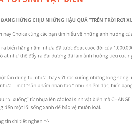
 DĨ ĐANG HỨNG CHỊU NHỮNG HẬU QUẢ “TRÊN TRỜI RƠI 
m nay Choice cùng các bạn tìm hiểu về những ảnh hưởng của n
hải ra biển hằng năm, nhựa đã tước đoạt cuộc đời của 1.000.0
à ồ ạt như thế đẩy ra đại dương đã làm ảnh hưởng tiêu cực 
ột lần dùng túi nhựa, hay vứt rác xuống những lòng sông, n
nhựa – một “sản phẩm nhân tạo.” như nhiễm độc, biến dạng
âu rơi xuống” từ nhựa lên các loài sinh vật biển mà CHANGE 
 đến một lối sống xanh để bảo vệ muôn loài.
 tin chi tiết nghen ^^