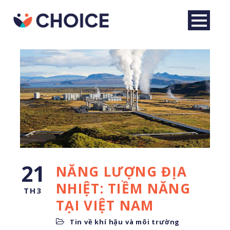
21
NĂNG LƯỢNG ĐỊA
Tiếng Việt
NHIỆT: TIỀM NĂNG
TH3
TẠI VIỆT NAM
Tin về khí hậu và môi trường