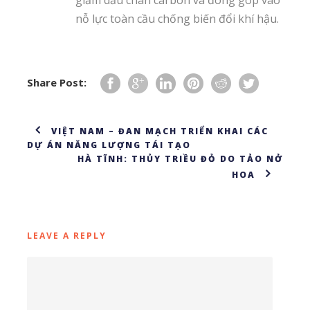
giảm dấu chân carbon và đóng góp vào
nỗ lực toàn cầu chống biến đổi khí hậu.
Share Post:
VIỆT NAM – ĐAN MẠCH TRIỂN KHAI CÁC
DỰ ÁN NĂNG LƯỢNG TÁI TẠO
HÀ TĨNH: THỦY TRIỀU ĐỎ DO TẢO NỞ
HOA
LEAVE A REPLY