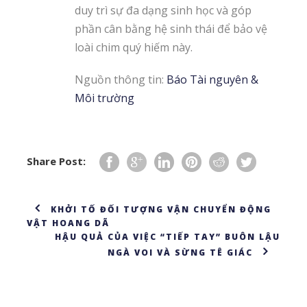
duy trì sự đa dạng sinh học và góp
phần cân bằng hệ sinh thái để bảo vệ
loài chim quý hiếm này.
Nguồn thông tin:
Báo Tài nguyên &
Môi trường
Share Post:
KHỞI TỐ ĐỐI TƯỢNG VẬN CHUYỂN ĐỘNG
VẬT HOANG DÃ
HẬU QUẢ CỦA VIỆC “TIẾP TAY” BUÔN LẬU
NGÀ VOI VÀ SỪNG TÊ GIÁC