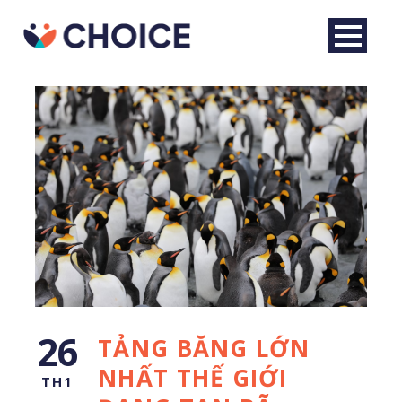
Tiếng Việt
26
TẢNG BĂNG LỚN
NHẤT THẾ GIỚI
TH1