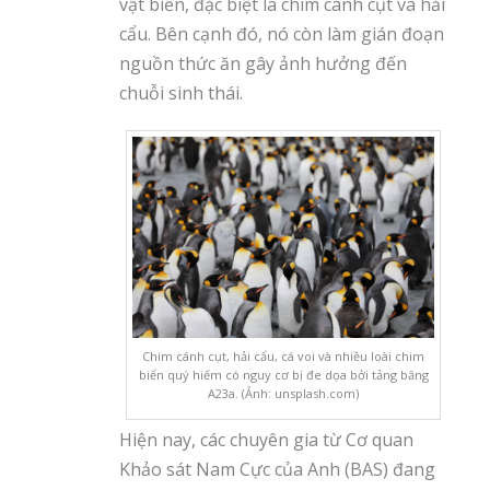
vật biển, đặc biệt là chim cánh cụt và hải
cẩu. Bên cạnh đó, nó còn làm gián đoạn
nguồn thức ăn gây ảnh hưởng đến
chuỗi sinh thái.
Chim cánh cụt, hải cẩu, cá voi và nhiều loài chim
biển quý hiếm có nguy cơ bị đe dọa bởi tảng băng
A23a. (Ảnh: unsplash.com)
Hiện nay, các chuyên gia từ Cơ quan
Khảo sát Nam Cực của Anh (BAS) đang