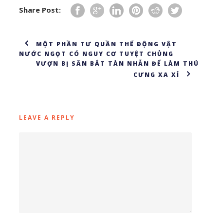
Share Post:
MỘT PHẦN TƯ QUẦN THỂ ĐỘNG VẬT
NƯỚC NGỌT CÓ NGUY CƠ TUYỆT CHỦNG
VƯỢN BỊ SĂN BẮT TÀN NHẪN ĐỂ LÀM THÚ
CƯNG XA XỈ
LEAVE A REPLY