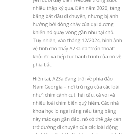
yên dưới đáy biển Weddell trong suốt
nhiều thập kỷ qua. Đến năm 2020, tảng
băng bắt đầu di chuyển, nhưng bị ảnh
hưởng bởi dòng chảy của đại dương
khiến nó quay vòng gần như tại chỗ.
Tuy nhiên, vào tháng 12/2024, hình ảnh
vệ tinh cho thấy A23a đã “trốn thoát”
khỏi đó và tiếp tục hành trình của nó về
phía bắc.
Hiện tại, A23a đang trôi về phía đảo
Nam Georgia – nơi trú ngụ của các loài,
như’: chim cánh cụt, hải cẩu, cá voi và
nhiều loài chim biển quý hiếm. Các nhà
khoa học lo ngại rằng nếu tảng băng
này mắc cạn gần đảo, nó có thể gây cản
trở đường di chuyển của các loài động