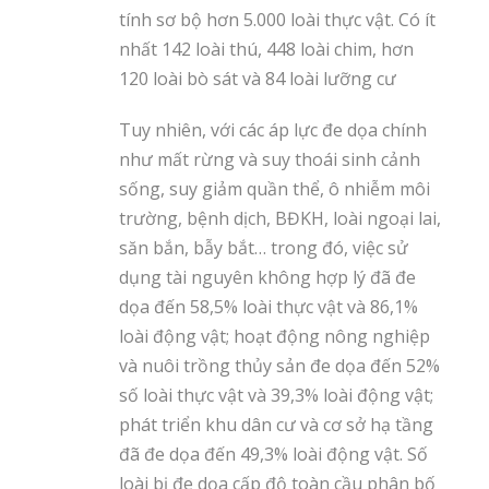
tính sơ bộ hơn 5.000 loài thực vật. Có ít
nhất 142 loài thú, 448 loài chim, hơn
120 loài bò sát và 84 loài lưỡng cư
Tuy nhiên, với các áp lực đe dọa chính
như mất rừng và suy thoái sinh cảnh
sống, suy giảm quần thể, ô nhiễm môi
trường, bệnh dịch, BĐKH, loài ngoại lai,
săn bắn, bẫy bắt… trong đó, việc sử
dụng tài nguyên không hợp lý đã đe
dọa đến 58,5% loài thực vật và 86,1%
loài động vật; hoạt động nông nghiệp
và nuôi trồng thủy sản đe dọa đến 52%
số loài thực vật và 39,3% loài động vật;
phát triển khu dân cư và cơ sở hạ tầng
đã đe dọa đến 49,3% loài động vật. Số
loài bị đe dọa cấp độ toàn cầu phân bố