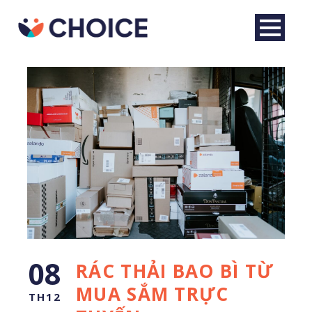
Tiếng Việt
08
RÁC THẢI BAO BÌ TỪ
MUA SẮM TRỰC
TH12