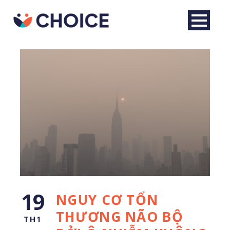
Tiếng Việt
19
NGUY CƠ TỔN
THƯƠNG NÃO BỘ
TH1