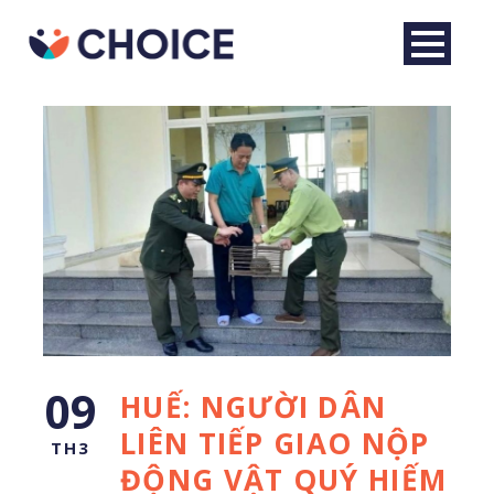
Tiếng Việt
09
HUẾ: NGƯỜI DÂN
LIÊN TIẾP GIAO NỘP
TH3
ĐỘNG VẬT QUÝ HIẾM