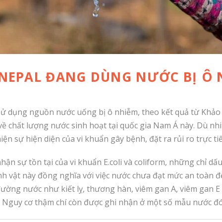
NEPAL ĐANG DÙNG NƯỚC BỊ Ô 
ử dụng nguồn nước uống bị ô nhiễm, theo kết quả từ Khảo s
 về chất lượng nước sinh hoạt tại quốc gia Nam Á này. Dù n
iện sự hiện diện của vi khuẩn gây bệnh, đặt ra rủi ro trực t
ận sự tồn tại của vi khuẩn E.coli và coliform, những chỉ d
 sinh vật này đồng nghĩa với việc nước chưa đạt mức an toàn
ường nước như kiết lỵ, thương hàn, viêm gan A, viêm gan E 
 Nguy cơ thậm chí còn được ghi nhận ở một số mẫu nước đóng