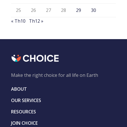
25
26
27
28
29
30
« Th10
Th12 »
Make the right choice for all life on Earth
ABOUT
OUR SERVICES
RESOURCES
JOIN CHOICE