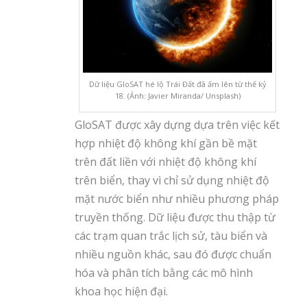
Dữ liệu GloSAT hé lộ Trái Đất đã ấm lên từ thế kỷ
18. (Ảnh: Javier Miranda/ Unsplash)
GloSAT được xây dựng dựa trên việc kết
hợp nhiệt độ không khí gần bề mặt
trên đất liền với nhiệt độ không khí
trên biển, thay vì chỉ sử dụng nhiệt độ
mặt nước biển như nhiều phương pháp
truyền thống. Dữ liệu được thu thập từ
các trạm quan trắc lịch sử, tàu biển và
nhiều nguồn khác, sau đó được chuẩn
hóa và phân tích bằng các mô hình
khoa học hiện đại.