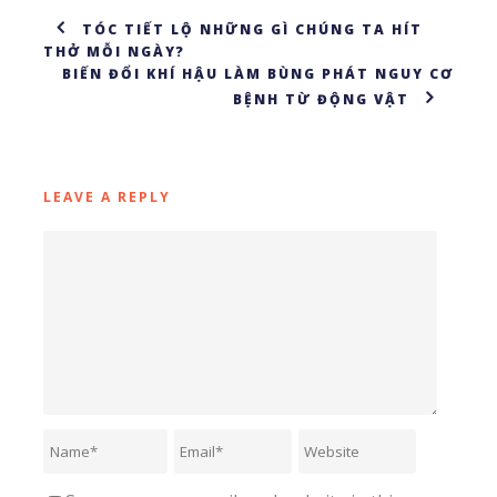
TÓC TIẾT LỘ NHỮNG GÌ CHÚNG TA HÍT
THỞ MỖI NGÀY?
BIẾN ĐỔI KHÍ HẬU LÀM BÙNG PHÁT NGUY CƠ
BỆNH TỪ ĐỘNG VẬT
LEAVE A REPLY