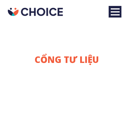
CỔNG TƯ LIỆU
Nơi cung cấp các tài liệu tham khảo, nghiên cứu
hữu ích về môi trường mà bạn có thể quan tâm
do đội ngũ Choice tìm hiểu và thu thập được từ
các cổng thông tin, tổ chức đáng tin cậy.
English