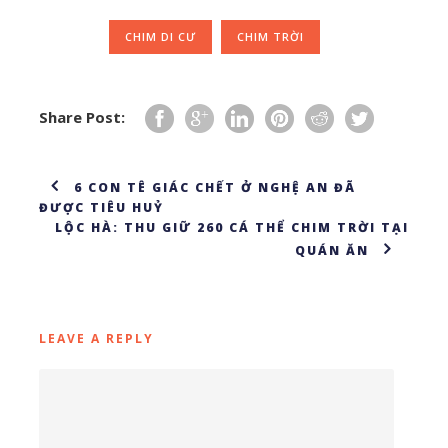
CHIM DI CƯ
CHIM TRỜI
Share Post:
6 CON TÊ GIÁC CHẾT Ở NGHỆ AN ĐÃ
ĐƯỢC TIÊU HUỶ
LỘC HÀ: THU GIỮ 260 CÁ THỂ CHIM TRỜI TẠI
QUÁN ĂN
LEAVE A REPLY