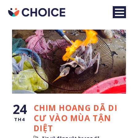
24
CHIM HOANG DÃ DI
Tiếng Việt
CƯ VÀO MÙA TẬN
TH4
DIỆT
Tin về động vật hoang dã