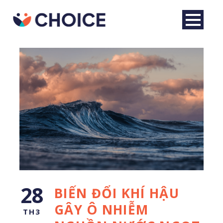
Tiếng Việt
28
BIẾN ĐỔI KHÍ HẬU
GÂY Ô NHIỄM
TH3