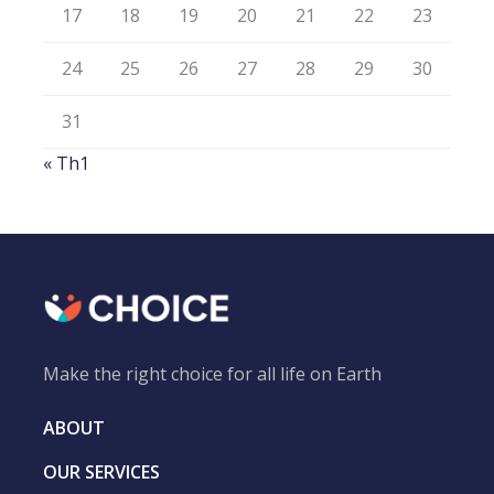
17
18
19
20
21
22
23
24
25
26
27
28
29
30
31
« Th1
Make the right choice for all life on Earth
ABOUT
OUR SERVICES